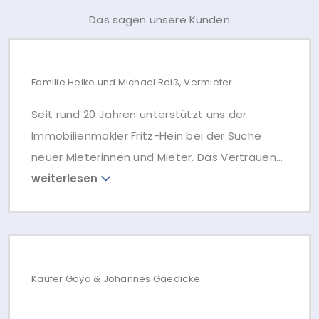
Das sagen unsere Kunden
Familie Heike und Michael Reiß, Vermieter
Seit rund 20 Jahren unterstützt uns der
Immobilienmakler Fritz-Hein bei der Suche
neuer Mieterinnen und Mieter. Das Vertrauen
in sein Gespür hat uns bisher nicht
enttäuscht. Wir werden seine Leistungen auch
weiterhin in Anspruch nehmen.
Käufer Goya & Johannes Gaedicke